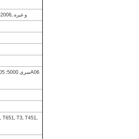
GB/T3190-2008, GB/T3880-2006, ASTM B209, JIS H4000-2006, و غیره
, T651, T3, T451,