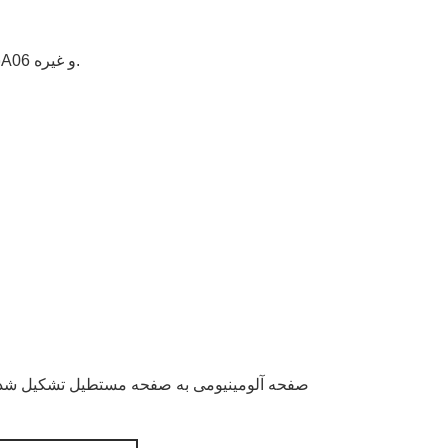
e) سری 5000: 5005، 5052، 5083، 5086، 5154، 5182، 5251، 5454، 5754، 5A06 و غیره.
صفحه آلومینیومی به صفحه مستطیل تشکیل شده از