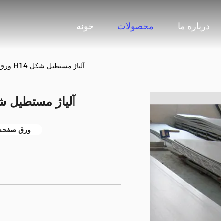
درباره ما
محصولات
خونه
ورق آلومینیوم آنودایز 6082 H14 آلیاژ مستطیل شکل
ورق آلومینیوم آنودایز 6082 H14 آلیاژ م
ورق صفحه آلو