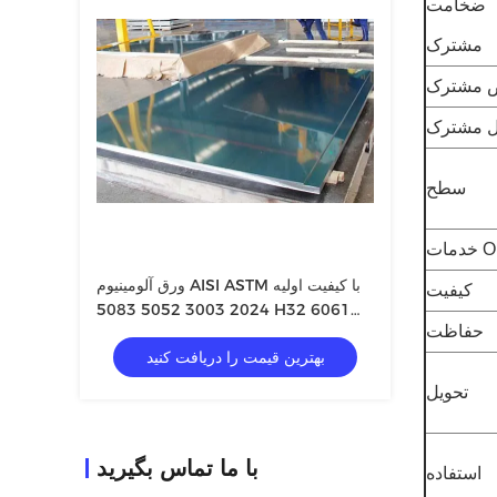
ضخامت
مشترک
 مشترک
 مشترک
سطح
OEM
ورق آلومینیوم AISI ASTM با کیفیت اولیه
کیفیت
2024 3003 5052 5083 H32 6061
حفاظت
7075 T6 ورق های آلومینیومی
بهترین قیمت را دریافت کنید
تحویل
با ما تماس بگیرید
استفاده