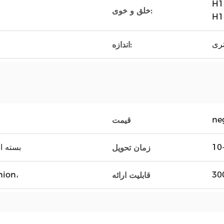
H1
خلق و خوی:
تری
اندازه:
ne
قیمت
بسته اس
زمان تحویل
nion،
قابلیت ارائه