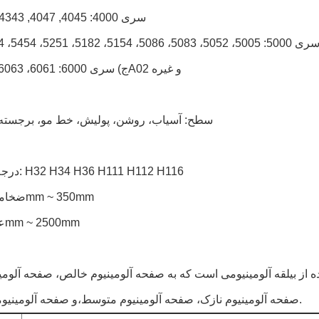
d) سری 4000: 4045, 4047, 4343 و غیره
ج) سری 6000: 6061، 6063، 6082، 6A02 و غیره
3سطح: آسیاب، روشن، پولیش، خط مو، برجسته
4درجه حرارت: H32 H34 H36 H111 H112 H116
5ضخامت: 0.02mm ~ 350mm
پیام بگذارید
6عرض: 10mm ~ 2500mm
ما به زودی با شما تماس خواهیم گرفت
 بیلقه آلومینیومی است که به صفحه آلومینیوم خالص، صفحه آلومینی
صفحه آلومینیوم نازک، صفحه آلومینیوم متوسط،و صفحه آلومینیومی الگویی.