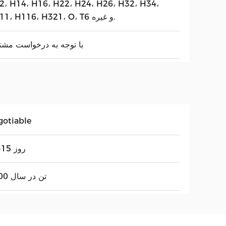
2، H14، H16، H22، H24، H26، H32، H34،
H111، H116، H321، O، T6 و غیره.
با توجه به درخواست مش
gotiable
10-15 روز
3000 تن در سال