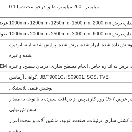
0.1 میلیمتر - 260 میلیمتر، طبق درخواست شما
1000mm، 1200mm، 1 یا هر اندازه برش
عرض
1000mm، 2000mm، 2 یا هر اندازه برش
طول
شش داده شده، ابراز شده، برش شده، پولیش شده، آینه، آنودیزه
شده و غیره.
 برش به اندازه خاص، انجام مسطح سازی، درمان سطح، و غیره
خدمات 
گواهی آزمایش، JB/T9001C، IS09001، SGS، TVE
پوشش فلمی پلاستیکی
به طور کلی، در عرض 7-15 روز کاری پس از دریافت سپرده یا با توجه به مقدار
سفارش نهایی
شتی سازی، تزئینات، صنعت، تولید، ماشین آلات و سخت افزار
و غیره.