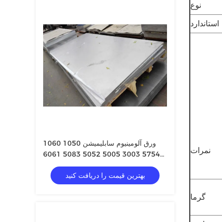
نوع
استاندارد
ورق آلومینیوم سابلیمیشن 1050 1060
نمرات
5754 3003 5005 5052 5083 6061
6063 7075 صفحه سیم پیچ نوار ورق
بهترین قیمت را دریافت کنید
آلومینیوم H26 T6
گرما