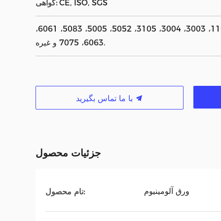
CE, ISO, SGS
گواهی:
1050، 1060، 1100، 3003، 3004، 3105، 5052، 5005، 5083، 6061،
6063، 7075 و غیره.
با ما تماس بگیرید
جزئیات محصول
ورق آلومینیوم
نام محصول: