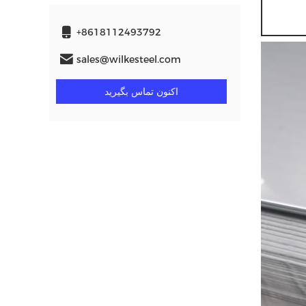
+8618112493792
sales@wilkesteel.com
اکنون تماس بگیرید