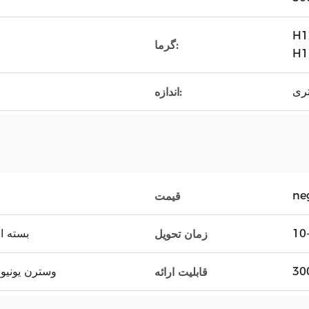
H1
گرما:
تری
اندازه:
ne
قیمت
بسته اس
زمان تحویل
L/C، T/T، وسترن 
قابلیت ارائه