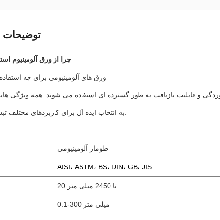
توضیحات 
چرا از ورق آلومينيوم است
ورق های آلومینیومی برای چه استفاد
ردگی و قابلیت بازیافت به طور گسترده ای استفاده می شوند: همه ویژگی هایی 
به انتخاب ایده آل برای کاربردهای مختلف تبدیل می کنند.
طومار آلومینیومی
ن
AISI، ASTM، BS، DIN، GB، JIS
20 تا 2450 میلی متر
0.1-300 میلی متر