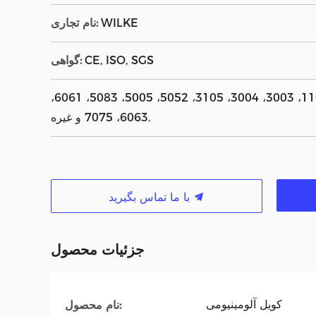
WILKE
نام تجاری:
CE, ISO, SGS
گواهی:
1050، 1060، 1100، 3003، 3004، 3105، 5052، 5005، 5083، 6061،
6063، 7075 و غیره.
با ما تماس بگیرید
جزئیات محصول
کویل آلومینیومی
نام محصول: