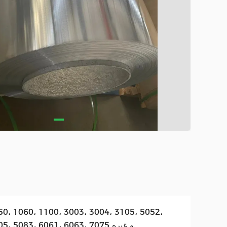
50، 1060، 1100، 3003، 3004، 3105، 5052،
5005، 5083، 6061، 6063، 7075 و غیره.