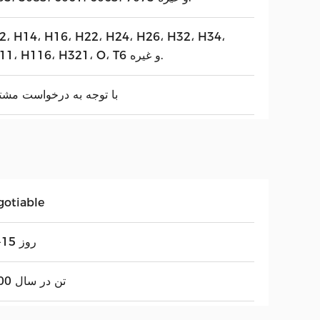
2، H14، H16، H22، H24، H26، H32، H34،
H111، H116، H321، O، T6 و غیره.
با توجه به درخواست مش
gotiable
10-15 روز
3000 تن در سال