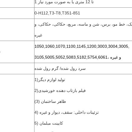
1 تا 12 متری یا به صورت مورد نیاز
0-H112,T3-T8,T351-851
، خط مو، برس، شن و ماسه، مربع، حکاکی، حکاکی، و
غیره
1050,1060,1070,1100,1145,1200,3003,3004,3005,
ش
3105,5005,5052,5083,5182,5754,6061، و غیره
سرد رول شده/ گرم رول شده
1)تولید لوازم دیگر
پیام بگذارید
2)فیلم بازتاب دهنده خورشیدی
ما به زودی با شما تماس خواهیم گرفت
(3) ظاهر ساختمان
4) تزئینات داخلی: سقف، دیوار و غیره
5) کابینت مبلمان